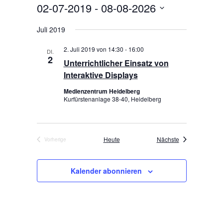
e
e
02-07-2019
 - 
08-08-2026
i
c
r
s
r
h
D
t
a
e
Juli 2019
a
a
e
n
t
n
s
2. Juli 2019 von 14:30
-
16:00
DI.
u
s
2
t
Unterrichtlicher Einsatz von
m
t
a
w
Interaktive Displays
a
l
ä
Medienzentrum Heidelberg
t
l
h
Kurfürstenanlage 38-40, Heidelberg
u
l
t
e
n
u
n
g
n
.
A
Veranstaltungen
Heute
Nächste
Vorherige
g
Veranstaltungen
n
e
s
Kalender abonnieren
n
i
S
c
h
u
t
c
e