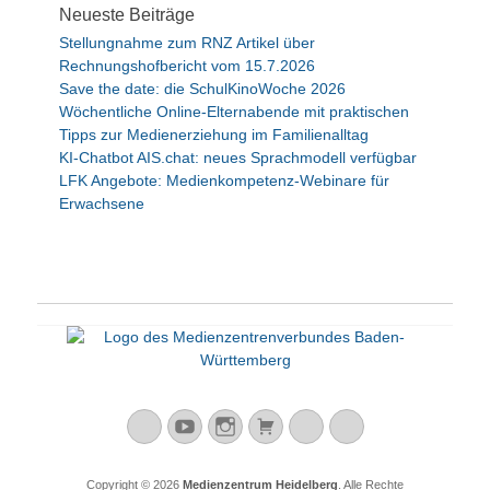
Neueste Beiträge
g
Stellungnahme zum RNZ Artikel über
a
Rechnungshofbericht vom 15.7.2026
t
Save the date: die SchulKinoWoche 2026
i
Wöchentliche Online-Elternabende mit praktischen
Tipps zur Medienerziehung im Familienalltag
o
KI-Chatbot AIS.chat: neues Sprachmodell verfügbar
n
LFK Angebote: Medienkompetenz-Webinare für
Erwachsene
Mastodon
YouTube
Instagram
Warenkorb
Cloud
Peertube
Copyright © 2026
Medienzentrum Heidelberg
. Alle Rechte