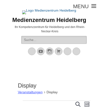
Medienzentrum Heidelberg
Ihr Kompetenzzentrum für Heidelberg und den Rhein-
Neckar-Kreis
Suche
nach:
Mastodon
YouTube
Instagram
Warenkorb
Cloud
Peertube
Display
Veranstaltungen
Display
V
Veranstaltungen
V
S
L
u