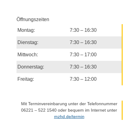
h
n
-
-
u
N
Öffnungszeiten
n
a
Montag:
7:30 – 16:30
d
v
i
A
Dienstag:
7:30 – 16:30
g
n
a
Mittwoch:
7:30 – 17:00
s
t
i
Donnerstag:
7:30 – 16:30
i
c
o
Freitag:
7:30 – 12:00
h
n
t
e
n
Mit Terminvereinbarung unter der Telefonnummer
06221 – 522 1540 oder bequem im Internet unter
n
mzhd.de/termin
a
v
i