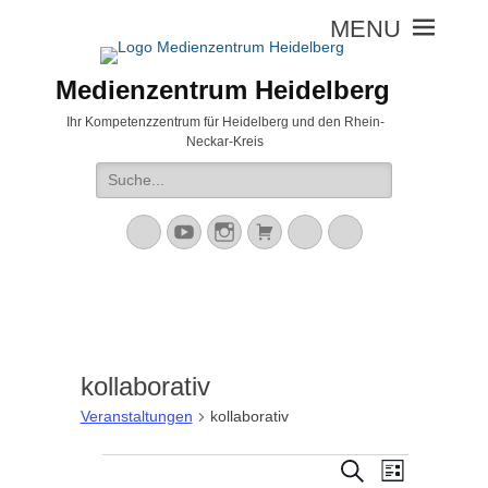
Medienzentrum Heidelberg
Ihr Kompetenzzentrum für Heidelberg und den Rhein-
Neckar-Kreis
Suche
nach:
Mastodon
YouTube
Instagram
Warenkorb
Cloud
Peertube
kollaborativ
Veranstaltungen
kollaborativ
V
Veranstaltungen
V
S
L
u