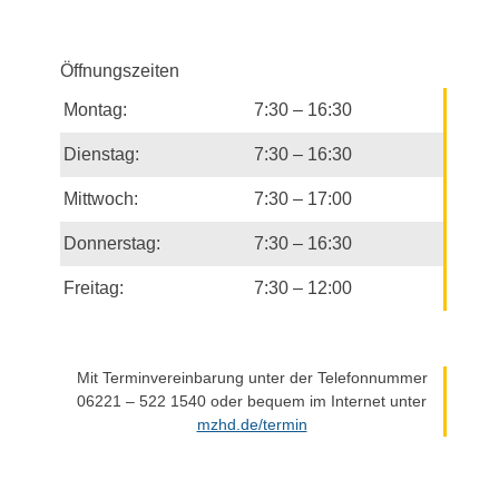
h
n
-
-
u
N
Öffnungszeiten
n
a
Montag:
7:30 – 16:30
d
v
i
A
Dienstag:
7:30 – 16:30
g
n
a
Mittwoch:
7:30 – 17:00
s
t
i
Donnerstag:
7:30 – 16:30
i
c
o
Freitag:
7:30 – 12:00
h
n
t
e
n
Mit Terminvereinbarung unter der Telefonnummer
06221 – 522 1540 oder bequem im Internet unter
n
mzhd.de/termin
a
v
i