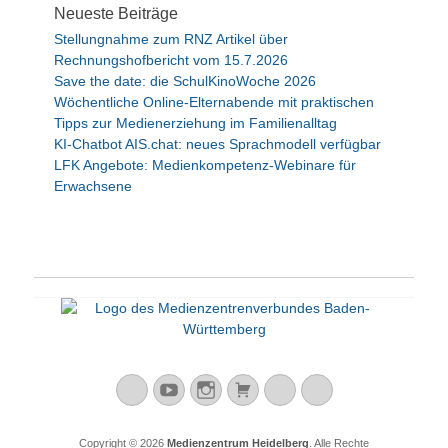
Neueste Beiträge
g
Stellungnahme zum RNZ Artikel über
a
Rechnungshofbericht vom 15.7.2026
t
Save the date: die SchulKinoWoche 2026
i
Wöchentliche Online-Elternabende mit praktischen
Tipps zur Medienerziehung im Familienalltag
o
KI-Chatbot AIS.chat: neues Sprachmodell verfügbar
n
LFK Angebote: Medienkompetenz-Webinare für
Erwachsene
Mastodon
YouTube
Instagram
Warenkorb
Cloud
Peertube
Copyright © 2026
Medienzentrum Heidelberg
. Alle Rechte