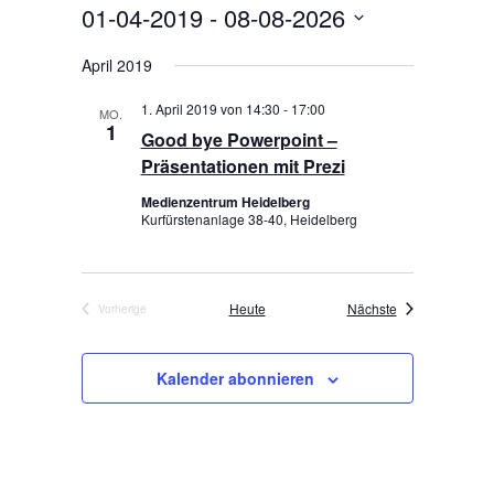
e
e
01-04-2019
 - 
08-08-2026
i
c
r
s
r
h
D
t
a
e
April 2019
a
a
e
n
t
n
s
1. April 2019 von 14:30
-
17:00
MO.
u
s
1
t
Good bye Powerpoint –
m
t
a
w
Präsentationen mit Prezi
a
l
ä
Medienzentrum Heidelberg
t
l
h
Kurfürstenanlage 38-40, Heidelberg
u
l
t
e
n
u
n
g
n
.
A
Veranstaltungen
Heute
Nächste
Vorherige
g
Veranstaltungen
n
e
s
Kalender abonnieren
n
i
S
c
h
u
t
c
e