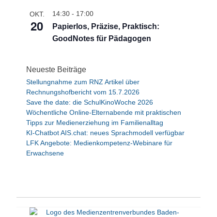
g
14:30
-
17:00
OKT.
20
a
Papierlos, Präzise, Praktisch:
t
GoodNotes für Pädagogen
i
o
Neueste Beiträge
n
Stellungnahme zum RNZ Artikel über
Rechnungshofbericht vom 15.7.2026
Save the date: die SchulKinoWoche 2026
Wöchentliche Online-Elternabende mit praktischen
Tipps zur Medienerziehung im Familienalltag
KI-Chatbot AIS.chat: neues Sprachmodell verfügbar
LFK Angebote: Medienkompetenz-Webinare für
Erwachsene