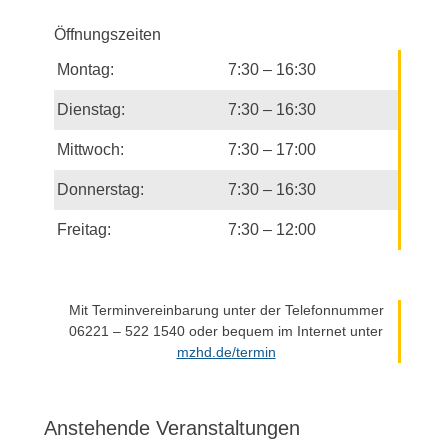
h
n
-
Öffnungszeiten
-
u
N
Montag:
7:30 – 16:30
n
a
d
v
Dienstag:
7:30 – 16:30
i
A
Mittwoch:
7:30 – 17:00
g
n
a
s
Donnerstag:
7:30 – 16:30
t
i
i
Freitag:
7:30 – 12:00
c
o
h
n
t
Mit Terminvereinbarung unter der Telefonnummer
e
06221 – 522 1540 oder bequem im Internet unter
n
mzhd.de/termin
n
a
v
Anstehende Veranstaltungen
i