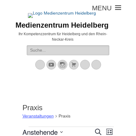
Medienzentrum Heidelberg
Ihr Kompetenzzentrum für Heidelberg und den Rhein-
Neckar-Kreis
Suche
nach:
Mastodon
YouTube
Instagram
Warenkorb
Cloud
Peertube
Praxis
Veranstaltungen
Praxis
Veranstaltungen
Anstehende
V
V
S
L