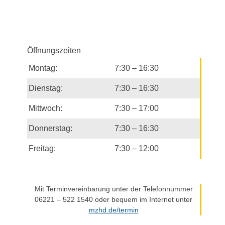
g
n
e
s
n
i
S
c
Öffnungszeiten
h
u
t
Montag:
7:30 – 16:30
c
e
h
Dienstag:
7:30 – 16:30
n
-
-
Mittwoch:
7:30 – 17:00
u
N
n
a
Donnerstag:
7:30 – 16:30
d
v
i
A
Freitag:
7:30 – 12:00
g
n
a
s
t
i
Mit Terminvereinbarung unter der Telefonnummer
i
06221 – 522 1540 oder bequem im Internet unter
c
o
mzhd.de/termin
h
n