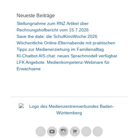
t
e
Neueste Beiträge
n
Stellungnahme zum RNZ Artikel über
n
Rechnungshofbericht vom 15.7.2026
a
Save the date: die SchulKinoWoche 2026
v
Wöchentliche Online-Elternabende mit praktischen
i
Tipps zur Medienerziehung im Familienalltag
KI-Chatbot AIS.chat: neues Sprachmodell verfügbar
g
LFK Angebote: Medienkompetenz-Webinare für
a
Erwachsene
t
i
o
n
Mastodon
YouTube
Instagram
Warenkorb
Cloud
Peertube