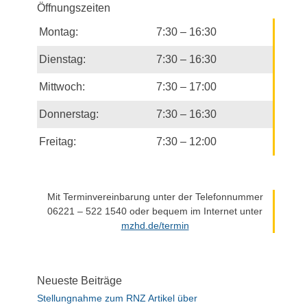
S
Öffnungszeiten
h
u
t
Montag:
7:30 – 16:30
c
e
h
Dienstag:
7:30 – 16:30
n
-
-
Mittwoch:
7:30 – 17:00
u
N
n
a
Donnerstag:
7:30 – 16:30
d
v
i
A
Freitag:
7:30 – 12:00
g
n
a
s
t
i
Mit Terminvereinbarung unter der Telefonnummer
i
06221 – 522 1540 oder bequem im Internet unter
c
o
mzhd.de/termin
h
n
t
e
Neueste Beiträge
n
Stellungnahme zum RNZ Artikel über
n