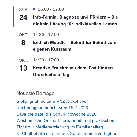
H
16:00
-
17:00
SEP.
24
e
Info-Termin: Diagnose und Fördern – Die
r
digitale Lösung für individuelles Lernen
v
o
14:30
-
17:00
OKT.
r
8
Endlich Moodle – Schritt für Schritt zum
g
eigenen Kursraum
e
h
14:30
-
17:00
OKT.
o
13
Kreative Projekte mit dem iPad für den
b
e
Grundschulalltag
n
Neueste Beiträge
Stellungnahme zum RNZ Artikel über
Rechnungshofbericht vom 15.7.2026
Save the date: die SchulKinoWoche 2026
Wöchentliche Online-Elternabende mit praktischen
Tipps zur Medienerziehung im Familienalltag
KI-Chatbot AIS.chat: neues Sprachmodell verfügbar