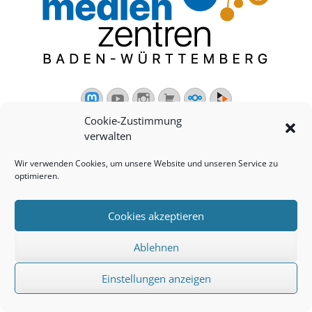
Mastodon
YouTube
Instagram
Warenkorb
Cloud
Peertube
Cookie-Zustimmung
verwalten
Copyright © 2026
Medienzentrum Heidelberg
. Alle Rechte
vorbehalten.
Erklärung Barrierefreiheit
|
Lizenzen
|
Datenschutzerklärung
|
Impressum
|
Kontakt
Wir verwenden Cookies, um unsere Website und unseren Service zu
optimieren.
Cookies akzeptieren
Ablehnen
Einstellungen anzeigen