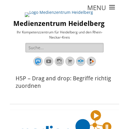
Medienzentrum Heidelberg
Ihr Kompetenzzentrum für Heidelberg und den Rhein-
Neckar-Kreis
Suche
nach:
Mastodon
YouTube
Instagram
Warenkorb
Cloud
Peertube
H5P – Drag and drop: Begriffe richtig
zuordnen