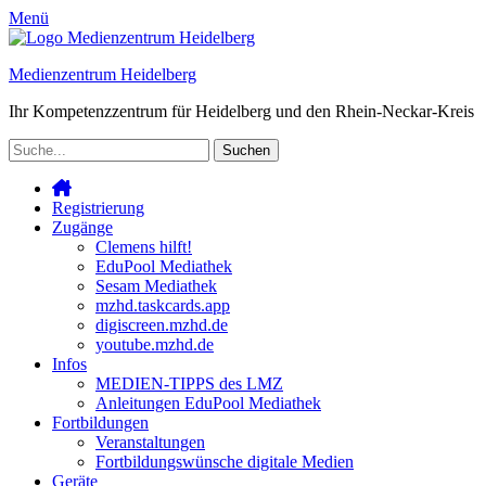
Menü
Medienzentrum Heidelberg
Ihr Kompetenzzentrum für Heidelberg und den Rhein-Neckar-Kreis
Suche
nach:
Facebook
YouTube
Instagram
Warenkorb
Cloud
Verknüpfung
Primäres
Zum
Inhalt
Registrierung
Menü
springen
Zugänge
Clemens hilft!
EduPool Mediathek
Sesam Mediathek
mzhd.taskcards.app
digiscreen.mzhd.de
youtube.mzhd.de
Infos
MEDIEN-TIPPS des LMZ
Anleitungen EduPool Mediathek
Fortbildungen
Veranstaltungen
Fortbildungswünsche digitale Medien
Geräte