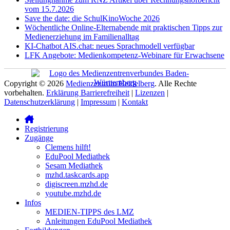
vom 15.7.2026
Save the date: die SchulKinoWoche 2026
Wöchentliche Online-Elternabende mit praktischen Tipps zur
Medienerziehung im Familienalltag
KI-Chatbot AIS.chat: neues Sprachmodell verfügbar
LFK Angebote: Medienkompetenz-Webinare für Erwachsene
Copyright © 2026
Medienzentrum Heidelberg
. Alle Rechte
Facebook
YouTube
Instagram
Warenkorb
Cloud
Verknüpfung
vorbehalten.
Erklärung Barrierefreiheit
|
Lizenzen
|
Datenschutzerklärung
|
Impressum
|
Kontakt
Nach
oben
Registrierung
scrollen
Zugänge
Clemens hilft!
EduPool Mediathek
Sesam Mediathek
mzhd.taskcards.app
digiscreen.mzhd.de
youtube.mzhd.de
Infos
MEDIEN-TIPPS des LMZ
Anleitungen EduPool Mediathek