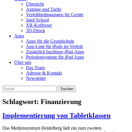
Übersicht
Anträge und Tarife
Verleihbedingungen für Geräte
Jamf School
XR-Kofferset
3D-Druck
Apps
Apps für die Grundschule
App-Liste für iPads im Verleih
Zusätzlich buchbare iPad-Apps
Periodensysteme für iPad Apps
Über uns
Das Team
Adresse & Kontakt
Newsletter
Suchen
Suche
nach:
Schlagwort:
Finanzierung
Implementierung von Tabletklassen
Das Medienzentrum Heidelberg lädt ein zum zweiten