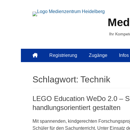
Med
Ihr Kompet
Primäres
Zum
Registrierung
Zugänge
Infos
Inhalt
Menü
springen
Schlagwort:
Technik
LEGO Education WeDo 2.0 – Sac
handlungsorientiert gestalten
Mit spannenden, kindgerechten Forschungsproj
Schüler für den Sachunterricht. Unter Einsatz d