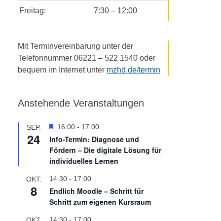
Freitag:
7:30 – 12:00
Mit Terminvereinbarung unter der
Telefonnummer 06221 – 522 1540 oder
bequem im Internet unter
mzhd.de/termin
Anstehende Veranstaltungen
H
16:00
-
17:00
SEP.
24
e
Info-Termin: Diagnose und
r
Fördern – Die digitale Lösung für
v
individuelles Lernen
o
r
14:30
-
17:00
OKT.
g
8
Endlich Moodle – Schritt für
e
Schritt zum eigenen Kursraum
h
o
14:30
-
17:00
OKT.
b