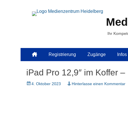
Med
Ihr Kompet
Primäres
Zum
Registrierung
Zugänge
Infos
Inhalt
Menü
springen
iPad Pro 12,9″ im Koffer – 
Veröffentlicht
4. Oktober 2023
Hinterlasse einen Kommentar
am