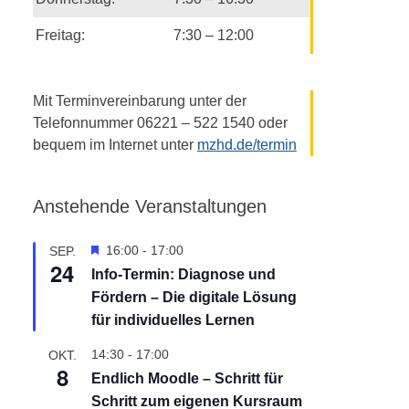
Freitag:
7:30 – 12:00
Mit Terminvereinbarung unter der
Telefonnummer 06221 – 522 1540 oder
bequem im Internet unter
mzhd.de/termin
Anstehende Veranstaltungen
H
16:00
-
17:00
SEP.
24
e
Info-Termin: Diagnose und
r
Fördern – Die digitale Lösung
v
o
für individuelles Lernen
r
g
14:30
-
17:00
OKT.
8
e
Endlich Moodle – Schritt für
h
Schritt zum eigenen Kursraum
o