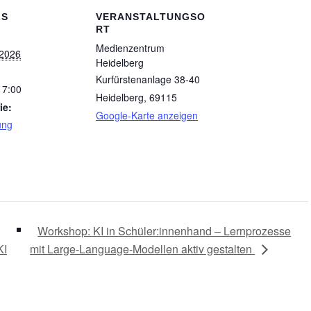
LS
VERANSTALTUNGSO
RT
Medienzentrum
 2026
Heidelberg
Kurfürstenanlage 38-40
17:00
Heidelberg
,
69115
ie:
Google-Karte anzeigen
ung
Workshop: KI in Schüler:innenhand – Lernprozesse
KI
mit Large-Language-Modellen aktiv gestalten