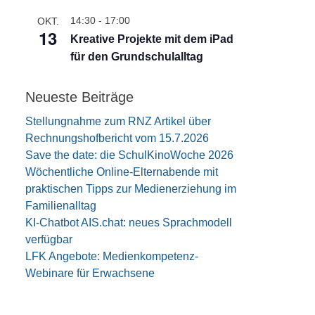
b
14:30
-
17:00
OKT.
e
13
n
Kreative Projekte mit dem iPad
für den Grundschulalltag
Neueste Beiträge
Stellungnahme zum RNZ Artikel über
Rechnungshofbericht vom 15.7.2026
Save the date: die SchulKinoWoche 2026
Wöchentliche Online-Elternabende mit
praktischen Tipps zur Medienerziehung im
Familienalltag
KI-Chatbot AIS.chat: neues Sprachmodell
verfügbar
LFK Angebote: Medienkompetenz-
Webinare für Erwachsene