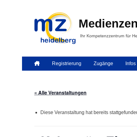
Medienzen
Ihr Kompetenzzentrum für He
Primäres
Zum
Registrierung
Zugänge
Infos
Inhalt
Menü
springen
« Alle Veranstaltungen
Diese Veranstaltung hat bereits stattgefunde