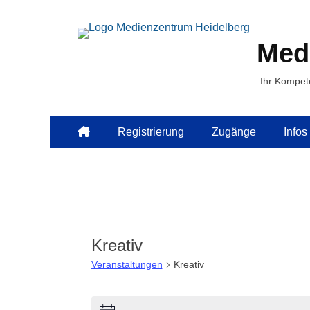
Med
Ihr Kompet
Primäres
Zum
Registrierung
Zugänge
Infos
Inhalt
Menü
springen
Kreativ
Veranstaltungen
Kreativ
Veranstaltungen