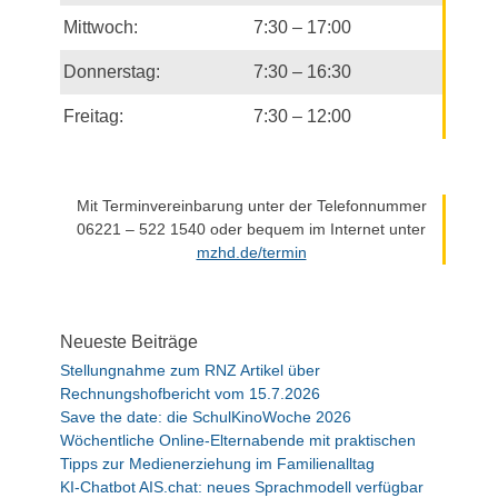
n
Mittwoch:
7:30 – 17:00
a
Donnerstag:
7:30 – 16:30
v
i
Freitag:
7:30 – 12:00
g
a
t
Mit Terminvereinbarung unter der Telefonnummer
i
06221 – 522 1540 oder bequem im Internet unter
o
mzhd.de/termin
n
Neueste Beiträge
Stellungnahme zum RNZ Artikel über
Rechnungshofbericht vom 15.7.2026
Save the date: die SchulKinoWoche 2026
Wöchentliche Online-Elternabende mit praktischen
Tipps zur Medienerziehung im Familienalltag
KI-Chatbot AIS.chat: neues Sprachmodell verfügbar