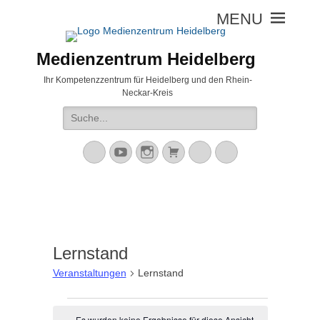
Medienzentrum Heidelberg
Ihr Kompetenzzentrum für Heidelberg und den Rhein-
Neckar-Kreis
Suche
nach:
Mastodon
YouTube
Instagram
Warenkorb
Cloud
Peertube
Lernstand
Veranstaltungen
Lernstand
Veranstaltungen
Es wurden keine Ergebnisse für diese Ansicht