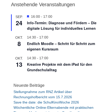
Anstehende Veranstaltungen
H
16:00
-
17:00
SEP.
24
e
Info-Termin: Diagnose und Fördern – Die
r
digitale Lösung für individuelles Lernen
v
o
14:30
-
17:00
OKT.
r
8
Endlich Moodle – Schritt für Schritt zum
g
eigenen Kursraum
e
h
14:30
-
17:00
OKT.
o
13
Kreative Projekte mit dem iPad für den
b
e
Grundschulalltag
n
Neueste Beiträge
Stellungnahme zum RNZ Artikel über
Rechnungshofbericht vom 15.7.2026
Save the date: die SchulKinoWoche 2026
Wöchentliche Online-Elternabende mit praktischen