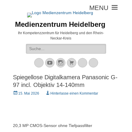
Medienzentrum Heidelberg
Ihr Kompetenzzentrum für Heidelberg und den Rhein-
Neckar-Kreis
Suche
nach:
Mastodon
YouTube
Instagram
Warenkorb
Cloud
Peertube
Spiegellose Digitalkamera Panasonic G-
97 incl. Objektiv 14-140mm
Veröffentlicht
15. Mai 2026
Hinterlasse einen Kommentar
am
20,3 MP CMOS-Sensor ohne Tiefpassfilter