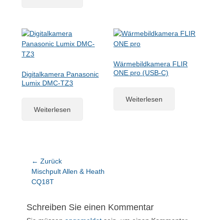
Wärmebildkamera FLIR
ONE pro (USB-C)
Digitalkamera Panasonic
Lumix DMC-TZ3
Weiterlesen
Weiterlesen
Beitragsnavigation
← Zurück
Vorheriger
Mischpult Allen & Heath
Beitrag:
CQ18T
Schreiben Sie einen Kommentar