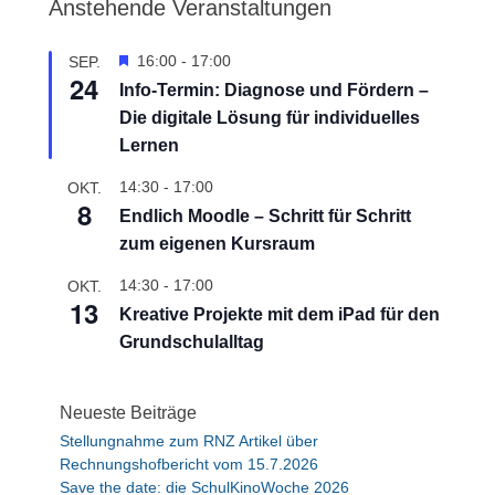
Anstehende Veranstaltungen
H
16:00
-
17:00
SEP.
24
e
Info-Termin: Diagnose und Fördern –
r
Die digitale Lösung für individuelles
v
o
Lernen
r
g
14:30
-
17:00
OKT.
8
e
Endlich Moodle – Schritt für Schritt
h
zum eigenen Kursraum
o
b
14:30
-
17:00
OKT.
e
13
n
Kreative Projekte mit dem iPad für den
Grundschulalltag
Neueste Beiträge
Stellungnahme zum RNZ Artikel über
Rechnungshofbericht vom 15.7.2026
Save the date: die SchulKinoWoche 2026