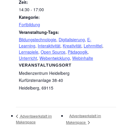
Zeit:
14:30 - 17:00
Kategorie:
Fortbildung
Veranstaltung-Tags:
Bildungstechnologie
,
Digitalisierung
,
E-
Learning
,
Interaktivität
,
Kreativität
,
Lehrmittel
,
Lernspiele
,
Open Source
,
Pädagogik
,
Unterricht
,
Webentwicklung
,
Webinhalte
VERANSTALTUNGSORT
Medienzentrum Heidelberg
Kurfürstenanlage 38-40
Heidelberg
,
69115
Adventswerkstatt im
Adventswerkstatt im
Makerspace
Makerspace