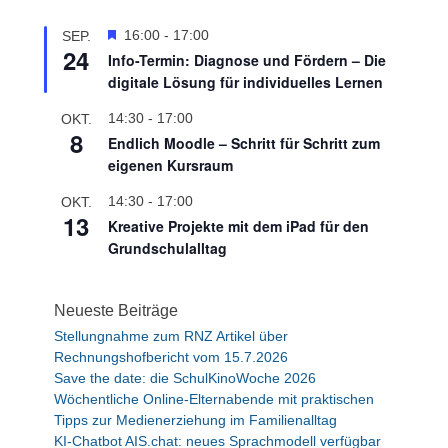
H
16:00
-
17:00
SEP.
24
e
Info-Termin: Diagnose und Fördern – Die
r
digitale Lösung für individuelles Lernen
v
o
14:30
-
17:00
OKT.
r
8
Endlich Moodle – Schritt für Schritt zum
g
eigenen Kursraum
e
h
14:30
-
17:00
OKT.
o
13
Kreative Projekte mit dem iPad für den
b
e
Grundschulalltag
n
Neueste Beiträge
Stellungnahme zum RNZ Artikel über
Rechnungshofbericht vom 15.7.2026
Save the date: die SchulKinoWoche 2026
Wöchentliche Online-Elternabende mit praktischen
Tipps zur Medienerziehung im Familienalltag
KI-Chatbot AIS.chat: neues Sprachmodell verfügbar