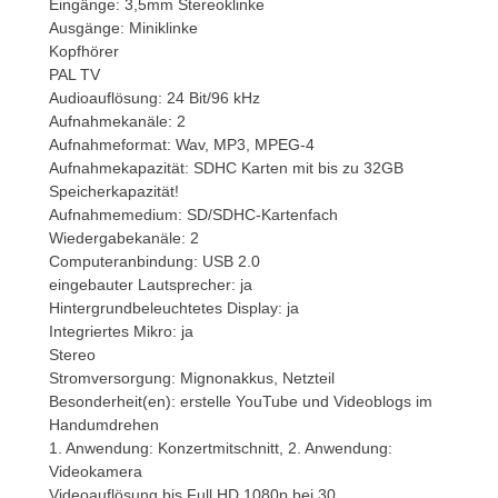
Eingänge: 3,5mm Stereoklinke
Ausgänge: Miniklinke
Kopfhörer
PAL TV
Audioauflösung: 24 Bit/96 kHz
Aufnahmekanäle: 2
Aufnahmeformat: Wav, MP3, MPEG-4
Aufnahmekapazität: SDHC Karten mit bis zu 32GB
Speicherkapazität!
Aufnahmemedium: SD/SDHC-Kartenfach
Wiedergabekanäle: 2
Computeranbindung: USB 2.0
eingebauter Lautsprecher: ja
Hintergrundbeleuchtetes Display: ja
Integriertes Mikro: ja
Stereo
Stromversorgung: Mignonakkus, Netzteil
Besonderheit(en): erstelle YouTube und Videoblogs im
Handumdrehen
1. Anwendung: Konzertmitschnitt, 2. Anwendung:
Videokamera
Videoauflösung bis Full HD 1080p bei 30