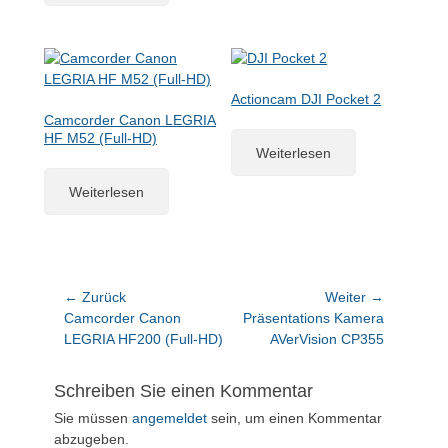
Actioncam DJI Pocket 2
Camcorder Canon LEGRIA
HF M52 (Full-HD)
Weiterlesen
Weiterlesen
Beitragsnavigation
← Zurück
Weiter →
Vorheriger
Nächster
Camcorder Canon
Präsentations Kamera
Beitrag:
Beitrag:
LEGRIA HF200 (Full-HD)
AVerVision CP355
Schreiben Sie einen Kommentar
Sie müssen
angemeldet
sein, um einen Kommentar
abzugeben.