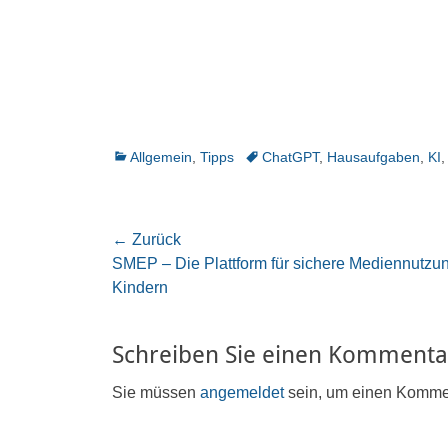
Kategorien
Schlagworte
Allgemein
,
Tipps
ChatGPT
,
Hausaufgaben
,
KI
Beitragsnavigation
← Zurück
Vorheriger
SMEP – Die Plattform für sichere Mediennutzu
Beitrag:
Kindern
Schreiben Sie einen Kommenta
Sie müssen
angemeldet
sein, um einen Komme