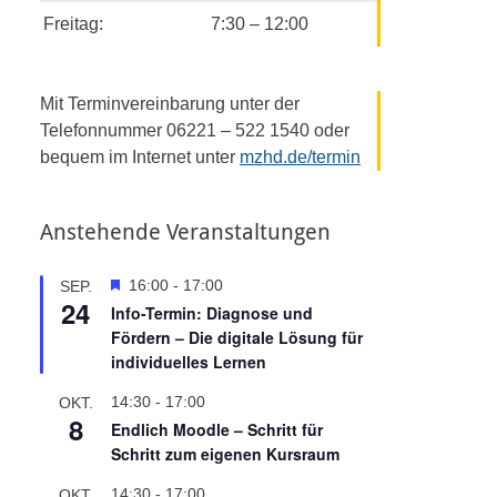
Freitag:
7:30 – 12:00
Mit Terminvereinbarung unter der
Telefonnummer 06221 – 522 1540 oder
bequem im Internet unter
mzhd.de/termin
Anstehende Veranstaltungen
H
16:00
-
17:00
SEP.
24
e
Info-Termin: Diagnose und
r
Fördern – Die digitale Lösung für
v
individuelles Lernen
o
r
14:30
-
17:00
OKT.
g
8
Endlich Moodle – Schritt für
e
Schritt zum eigenen Kursraum
h
o
14:30
-
17:00
OKT.
b