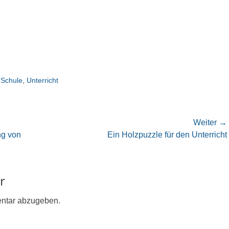
,
Schule
,
Unterricht
Weiter →
Nächster
ng von
Ein Holzpuzzle für den Unterricht
Beitrag:
r
ntar abzugeben.