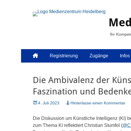
Med
Ihr Kompet
Primäres
Zum
Registrierung
Zugänge
Infos
Inhalt
Menü
springen
Die Ambivalenz der Künst
Faszination und Bedenk
Veröffentlicht
4. Juli 2023
Hinterlasse einen Kommentar
am
Die Diskussion um Künstliche Intelligenz (KI) 
zum Thema KI reflektiert Christian Stumfol (
@Ch