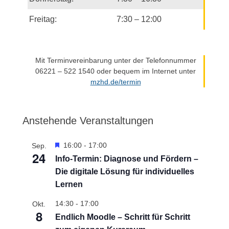
Freitag:
7:30 – 12:00
Mit Terminvereinbarung unter der Telefonnummer
06221 – 522 1540 oder bequem im Internet unter
mzhd.de/termin
Anstehende Veranstaltungen
H
16:00
-
17:00
Sep.
24
e
Info-Termin: Diagnose und Fördern –
r
Die digitale Lösung für individuelles
v
o
Lernen
r
g
14:30
-
17:00
Okt.
8
e
Endlich Moodle – Schritt für Schritt
h