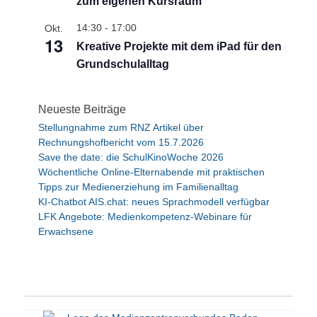
zum eigenen Kursraum
o
b
14:30
-
17:00
Okt.
e
13
n
Kreative Projekte mit dem iPad für den
Grundschulalltag
Neueste Beiträge
Stellungnahme zum RNZ Artikel über
Rechnungshofbericht vom 15.7.2026
Save the date: die SchulKinoWoche 2026
Wöchentliche Online-Elternabende mit praktischen
Tipps zur Medienerziehung im Familienalltag
KI-Chatbot AIS.chat: neues Sprachmodell verfügbar
LFK Angebote: Medienkompetenz-Webinare für
Erwachsene