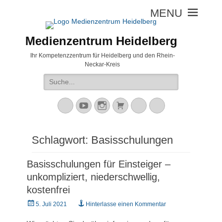
Medienzentrum Heidelberg
Ihr Kompetenzzentrum für Heidelberg und den Rhein-
Neckar-Kreis
Suche
nach:
Mastodon
YouTube
Instagram
Warenkorb
Cloud
Peertube
Schlagwort:
Basisschulungen
Basisschulungen für Einsteiger –
unkompliziert, niederschwellig,
kostenfrei
Veröffentlicht
5. Juli 2021
Hinterlasse einen Kommentar
am