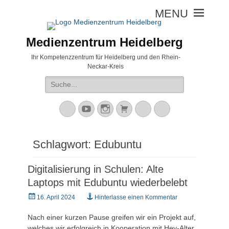
Medienzentrum Heidelberg
Ihr Kompetenzzentrum für Heidelberg und den Rhein-
Neckar-Kreis
Suche
nach:
Mastodon
YouTube
Instagram
Warenkorb
Cloud
Peertube
Schlagwort:
Edubuntu
Digitalisierung in Schulen: Alte
Laptops mit Edubuntu wiederbelebt
Veröffentlicht
16. April 2024
Hinterlasse einen Kommentar
am
Nach einer kurzen Pause greifen wir ein Projekt auf,
welches wir erfolgreich in Kooperation mit Hey-Alter