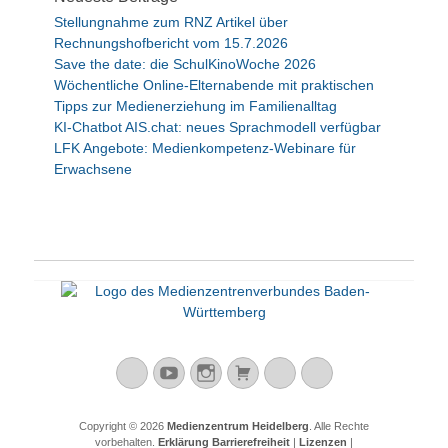
g
e
Stellungnahme zum RNZ Artikel über
h
Rechnungshofbericht vom 15.7.2026
o
Save the date: die SchulKinoWoche 2026
b
Wöchentliche Online-Elternabende mit praktischen
e
Tipps zur Medienerziehung im Familienalltag
n
KI-Chatbot AIS.chat: neues Sprachmodell verfügbar
LFK Angebote: Medienkompetenz-Webinare für
Erwachsene
Mastodon
YouTube
Instagram
Warenkorb
Cloud
Peertube
Copyright © 2026
Medienzentrum Heidelberg
. Alle Rechte
vorbehalten.
Erklärung Barrierefreiheit
|
Lizenzen
|