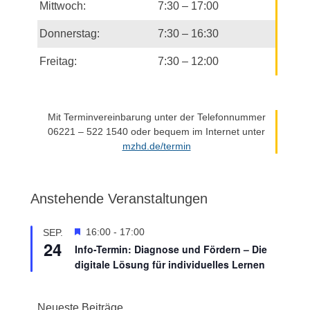
Mittwoch:
7:30 – 17:00
Donnerstag:
7:30 – 16:30
Freitag:
7:30 – 12:00
Mit Terminvereinbarung unter der Telefonnummer
06221 – 522 1540 oder bequem im Internet unter
mzhd.de/termin
Anstehende Veranstaltungen
H
16:00
-
17:00
SEP.
24
e
Info-Termin: Diagnose und Fördern – Die
r
digitale Lösung für individuelles Lernen
v
o
r
Neueste Beiträge