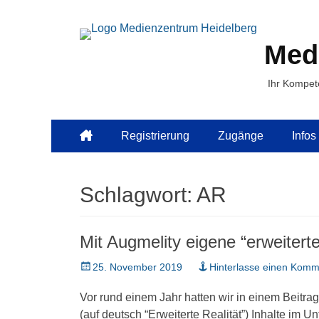
Med
Ihr Kompet
Primäres
Zum
Registrierung
Zugänge
Infos
Inhalt
Menü
springen
Schlagwort:
AR
Mit Augmelity eigene “erweitert
Veröffentlicht
25. November 2019
Hinterlasse einen Komm
am
Vor rund einem Jahr hatten wir in einem Beitra
(auf deutsch “Erweiterte Realität”) Inhalte im U