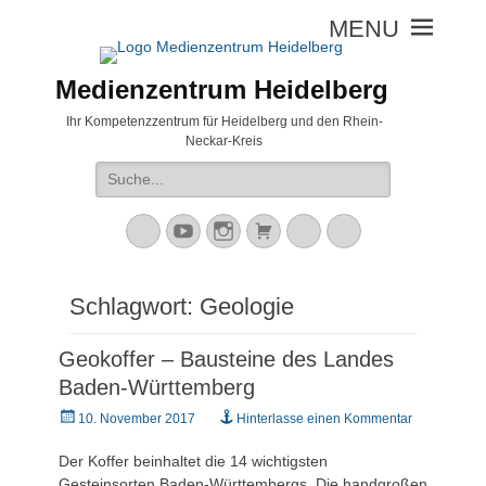
Medienzentrum Heidelberg
Ihr Kompetenzzentrum für Heidelberg und den Rhein-
Neckar-Kreis
Suche
nach:
Mastodon
YouTube
Instagram
Warenkorb
Cloud
Peertube
Schlagwort:
Geologie
Geokoffer – Bausteine des Landes
Baden-Württemberg
Veröffentlicht
10. November 2017
Hinterlasse einen Kommentar
am
Der Koffer beinhaltet die 14 wichtigsten
Gesteinsorten Baden-Württembergs. Die handgroßen