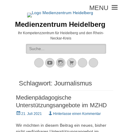
Medienzentrum Heidelberg
Ihr Kompetenzzentrum für Heidelberg und den Rhein-
Neckar-Kreis
Suche
nach:
Mastodon
YouTube
Instagram
Warenkorb
Cloud
Peertube
Schlagwort:
Journalismus
Medienpädagogische
Unterstützungsangebote im MZHD
Veröffentlicht
21. Juli 2021
Hinterlasse einen Kommentar
am
Wir möchten in diesem Beitrag ein neues, bisher
nicht verfügbares Unterstützungsangebot im