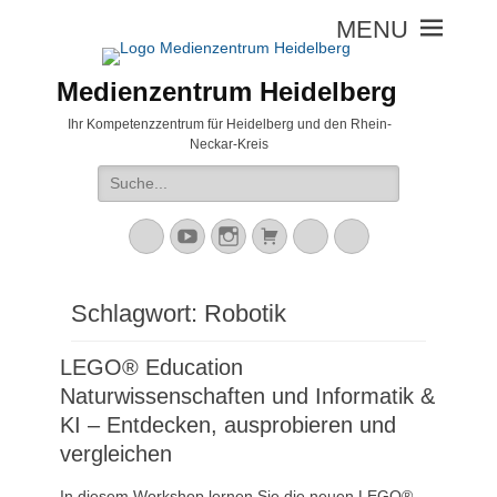
Medienzentrum Heidelberg
Ihr Kompetenzzentrum für Heidelberg und den Rhein-
Neckar-Kreis
Suche
nach:
Mastodon
YouTube
Instagram
Warenkorb
Cloud
Peertube
Schlagwort:
Robotik
LEGO® Education
Naturwissenschaften und Informatik &
KI – Entdecken, ausprobieren und
vergleichen
In diesem Workshop lernen Sie die neuen LEGO®