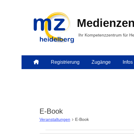
Medienzen
Ihr Kompetenzzentrum für He
Primäres
Zum
Registrierung
Zugänge
Infos
Inhalt
Menü
springen
E-Book
Veranstaltungen
E-Book