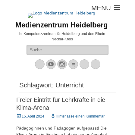
Medienzentrum Heidelberg
Ihr Kompetenzzentrum für Heidelberg und den Rhein-
Neckar-Kreis
Suche
nach:
Mastodon
YouTube
Instagram
Warenkorb
Cloud
Peertube
Schlagwort:
Unterricht
Freier Eintritt für Lehrkräfte in die
Klima-Arena
Veröffentlicht
15. April 2024
Hinterlasse einen Kommentar
am
Pädagoginnen und Pädagogen aufgepasst! Die
Klima-Arena in Sinsheim hat ein neues Angebot: