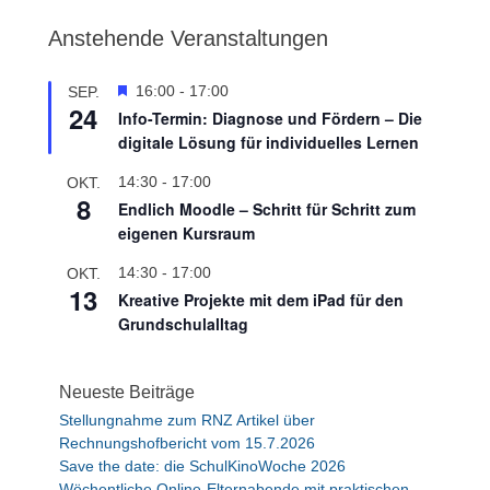
Anstehende Veranstaltungen
H
16:00
-
17:00
SEP.
24
e
Info-Termin: Diagnose und Fördern – Die
r
digitale Lösung für individuelles Lernen
v
o
14:30
-
17:00
OKT.
r
8
Endlich Moodle – Schritt für Schritt zum
g
eigenen Kursraum
e
h
14:30
-
17:00
OKT.
o
13
Kreative Projekte mit dem iPad für den
b
e
Grundschulalltag
n
Neueste Beiträge
Stellungnahme zum RNZ Artikel über
Rechnungshofbericht vom 15.7.2026
Save the date: die SchulKinoWoche 2026
Wöchentliche Online-Elternabende mit praktischen