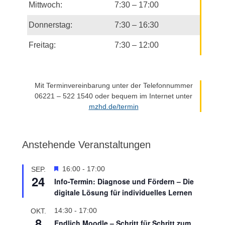
Mittwoch:
7:30 – 17:00
Donnerstag:
7:30 – 16:30
Freitag:
7:30 – 12:00
Mit Terminvereinbarung unter der Telefonnummer
06221 – 522 1540 oder bequem im Internet unter
mzhd.de/termin
Anstehende Veranstaltungen
H
16:00
-
17:00
SEP.
24
e
Info-Termin: Diagnose und Fördern – Die
r
digitale Lösung für individuelles Lernen
v
o
14:30
-
17:00
OKT.
r
8
Endlich Moodle – Schritt für Schritt zum