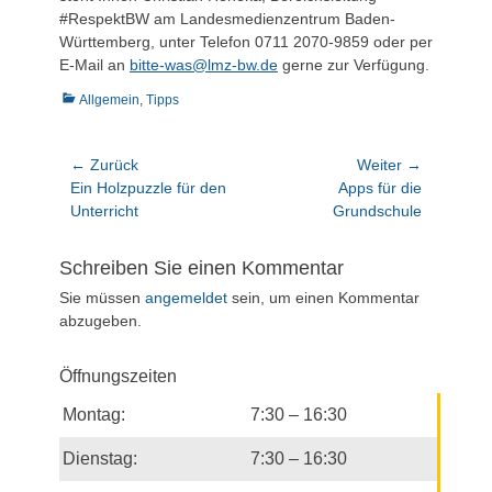
#RespektBW am Landesmedienzentrum Baden-
Württemberg, unter Telefon 0711 2070-9859 oder per
E-Mail an
bitte-was@lmz-bw.de
gerne zur Verfügung.
Kategorien
Allgemein
,
Tipps
Beitragsnavigation
← Zurück
Weiter →
Vorheriger
Nächster
Ein Holzpuzzle für den
Apps für die
Beitrag:
Beitrag:
Unterricht
Grundschule
Schreiben Sie einen Kommentar
Sie müssen
angemeldet
sein, um einen Kommentar
abzugeben.
Öffnungszeiten
Montag:
7:30 – 16:30
Dienstag:
7:30 – 16:30