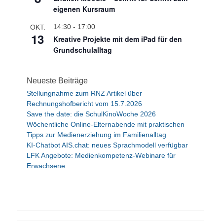
g
eigenen Kursraum
e
h
14:30
-
17:00
OKT.
o
13
Kreative Projekte mit dem iPad für den
b
e
Grundschulalltag
n
Neueste Beiträge
Stellungnahme zum RNZ Artikel über
Rechnungshofbericht vom 15.7.2026
Save the date: die SchulKinoWoche 2026
Wöchentliche Online-Elternabende mit praktischen
Tipps zur Medienerziehung im Familienalltag
KI-Chatbot AIS.chat: neues Sprachmodell verfügbar
LFK Angebote: Medienkompetenz-Webinare für
Erwachsene