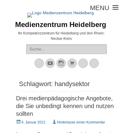
Medienzentrum Heidelberg
Ihr Kompetenzzentrum für Heidelberg und den Rhein-
Neckar-Kreis
Suche
nach:
Mastodon
YouTube
Instagram
Warenkorb
Cloud
Peertube
Schlagwort:
handysektor
Drei medienpädagogische Angebote,
die Sie unbedingt kennen und nutzen
sollten
Veröffentlicht
4. Januar 2021
Hinterlasse einen Kommentar
am