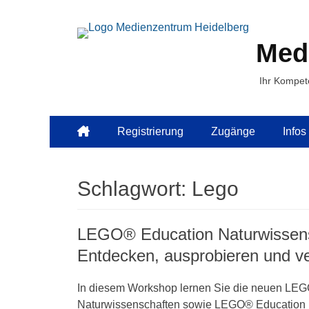
Med
Ihr Kompet
Primäres
Zum
Registrierung
Zugänge
Infos
Inhalt
Menü
springen
Schlagwort:
Lego
LEGO® Education Naturwissensc
Entdecken, ausprobieren und ve
In diesem Workshop lernen Sie die neuen L
Naturwissenschaften sowie LEGO® Education Inf