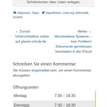
Schülerkonten über Listen anlegen.
Kategorien
Schlagworte
Allgemein
,
Tipps
Algorithmen
,
code.org
,
Informatik
,
Scratch
Beitragsnavigation
← Zurück
Weiter →
Vorheriger
Nächster
Unterrichtsfilme online
Verschiedene Systeme –
Beitrag:
Beitrag:
auf planet-schule.de
kein Problem!
Dokumente gemeinsam
bearbeiten in der iCloud
Schreiben Sie einen Kommentar
Sie müssen
angemeldet
sein, um einen Kommentar
abzugeben.
Öffnungszeiten
Montag:
7:30 – 16:30
Dienstag:
7:30 – 16:30