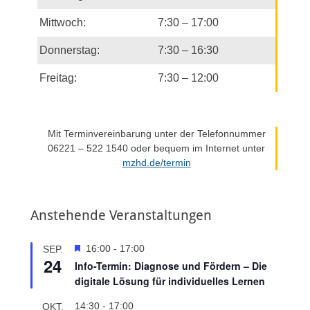
Mittwoch:
7:30 – 17:00
Donnerstag:
7:30 – 16:30
Freitag:
7:30 – 12:00
Mit Terminvereinbarung unter der Telefonnummer
06221 – 522 1540 oder bequem im Internet unter
mzhd.de/termin
Anstehende Veranstaltungen
H
16:00
-
17:00
SEP.
24
e
Info-Termin: Diagnose und Fördern – Die
r
digitale Lösung für individuelles Lernen
v
o
14:30
-
17:00
OKT.