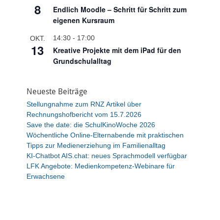
r
8
Endlich Moodle – Schritt für Schritt zum
g
eigenen Kursraum
e
h
14:30
-
17:00
OKT.
o
13
Kreative Projekte mit dem iPad für den
b
e
Grundschulalltag
n
Neueste Beiträge
Stellungnahme zum RNZ Artikel über
Rechnungshofbericht vom 15.7.2026
Save the date: die SchulKinoWoche 2026
Wöchentliche Online-Elternabende mit praktischen
Tipps zur Medienerziehung im Familienalltag
KI-Chatbot AIS.chat: neues Sprachmodell verfügbar
LFK Angebote: Medienkompetenz-Webinare für
Erwachsene