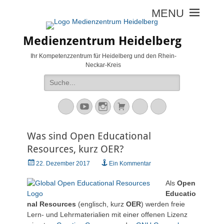
Medienzentrum Heidelberg
Ihr Kompetenzzentrum für Heidelberg und den Rhein-
Neckar-Kreis
Suche
nach:
Mastodon
YouTube
Instagram
Warenkorb
Cloud
Peertube
Was sind Open Educational
Resources, kurz OER?
Veröffentlicht
22. Dezember 2017
Ein Kommentar
am
Als
Open
Educatio
nal Resources
(englisch, kurz
OER
) werden freie
Lern- und Lehrmaterialien mit einer offenen Lizenz