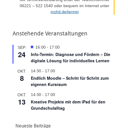
06221 – 522 1540 oder bequem im Internet unter
mzhd.de/termin
Anstehende Veranstaltungen
H
16:00
-
17:00
SEP.
24
e
Info-Termin: Diagnose und Fördern – Die
r
digitale Lösung für individuelles Lernen
v
o
14:30
-
17:00
OKT.
r
8
Endlich Moodle – Schritt für Schritt zum
g
eigenen Kursraum
e
h
14:30
-
17:00
OKT.
o
13
Kreative Projekte mit dem iPad für den
b
e
Grundschulalltag
n
Neueste Beiträge