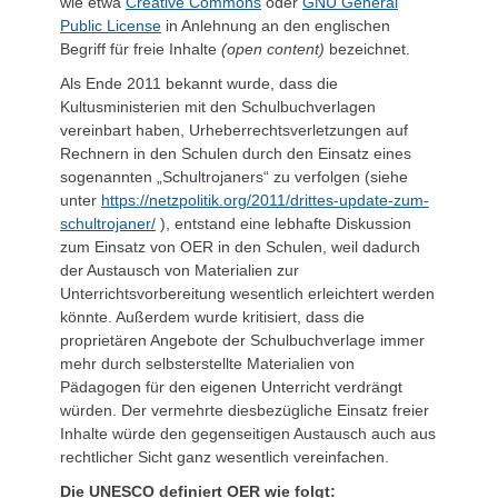
wie etwa
Creative Commons
oder
GNU General
Public License
in Anlehnung an den englischen
Begriff für freie Inhalte
(open content)
bezeichnet.
Als Ende 2011 bekannt wurde, dass die
Kultusministerien mit den Schulbuchverlagen
vereinbart haben, Urheberrechtsverletzungen auf
Rechnern in den Schulen durch den Einsatz eines
sogenannten „Schultrojaners“ zu verfolgen (siehe
unter
https://netzpolitik.org/2011/drittes-update-zum-
schultrojaner/
), entstand eine lebhafte Diskussion
zum Einsatz von OER in den Schulen, weil dadurch
der Austausch von Materialien zur
Unterrichtsvorbereitung wesentlich erleichtert werden
könnte. Außerdem wurde kritisiert, dass die
proprietären Angebote der Schulbuchverlage immer
mehr durch selbsterstellte Materialien von
Pädagogen für den eigenen Unterricht verdrängt
würden. Der vermehrte diesbezügliche Einsatz freier
Inhalte würde den gegenseitigen Austausch auch aus
rechtlicher Sicht ganz wesentlich vereinfachen.
Die UNESCO definiert OER wie folgt: