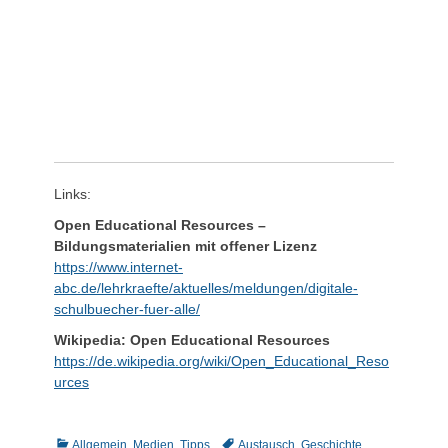
Links:
Open Educational Resources –
Bildungsmaterialien mit offener Lizenz
https://www.internet-
abc.de/lehrkraefte/aktuelles/meldungen/digitale-
schulbuecher-fuer-alle/
Wikipedia: Open Educational Resources
https://de.wikipedia.org/wiki/Open_Educational_Reso
urces
Kategorien
Schlagworte
Allgemein
,
Medien
,
Tipps
Austausch
,
Geschichte
,