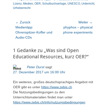
Lizenz
,
Medien
,
OER
,
Schulbuchverlage
,
UNESCO
,
Unterricht
,
Urheberrecht
Beitragsnavigation
← Zurück
Weiter →
Vorheriger
Nächster
Medientipp:
phyphox – physical
Beitrag:
Beitrag:
Ohrenspitzer-Koffer und
phone experiments
Audio-CDs
1 Gedanke zu „Was sind Open
Educational Resources, kurz OER?“
Peter Durst
sagt:
27. Dezember 2017 um 16:00 Uhr
Ein weiteres, großes deutschsprachiges Angebot mit
OER gibt es unter
https://www.zebis.ch
Die Nutzungsbedingungen zu den
Unterrichtsmaterialien findet man unter
https://www.zebis.ch/info/nutzungsbedingungen