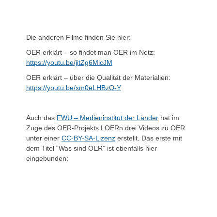
Die anderen Filme finden Sie hier:
OER erklärt – so findet man OER im Netz:
https://youtu.be/jitZg6MicJM
OER erklärt – über die Qualität der Materialien:
https://youtu.be/xm0eLHBzO-Y
Auch das
FWU – Medieninstitut der Länder
hat im
Zuge des OER-Projekts LOERn drei Videos zu OER
unter einer
CC-BY-SA-Lizenz
erstellt. Das erste mit
dem Titel “Was sind OER” ist ebenfalls hier
eingebunden: