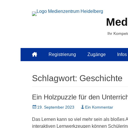
Med
Ihr Kompet
Primäres
Zum
Registrierung
Zugänge
Infos
Inhalt
Menü
springen
Schlagwort:
Geschichte
Ein Holzpuzzle für den Unterric
Veröffentlicht
19. September 2023
Ein Kommentar
am
Das Lernen kann so viel mehr sein als bloßes 
interaktiven Lernwerkzeugen können Schülerin