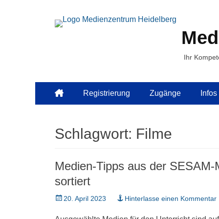
Med
Ihr Kompet
Primäres
Zum
Registrierung
Zugänge
Infos
Inhalt
Menü
springen
Schlagwort:
Filme
Medien-Tipps aus der SESAM-M
sortiert
Veröffentlicht
20. April 2023
Hinterlasse einen Kommentar
am