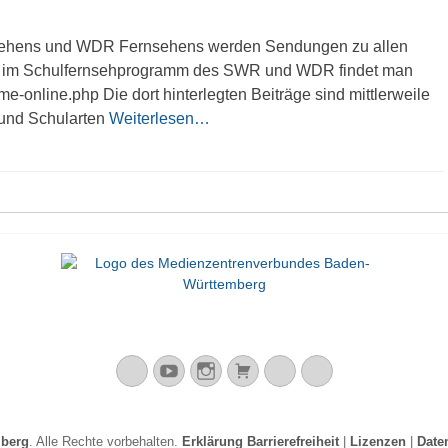
ehens und WDR Fernsehens werden Sendungen zu allen
er im Schulfernsehprogramm des SWR und WDR findet man
lme-online.php Die dort hinterlegten Beiträge sind mittlerweile
 und Schularten
Weiterlesen…
Mastodon
YouTube
Instagram
Warenkorb
Cloud
Peertube
lberg
. Alle Rechte vorbehalten.
Erklärung Barrierefreiheit
|
Lizenzen
|
Date